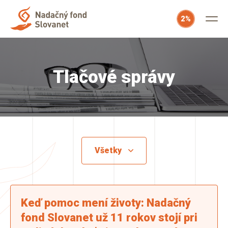
2%
Tlačové správy
Keď pomoc mení životy: Nadačný
fond Slovanet už 11 rokov stojí pri