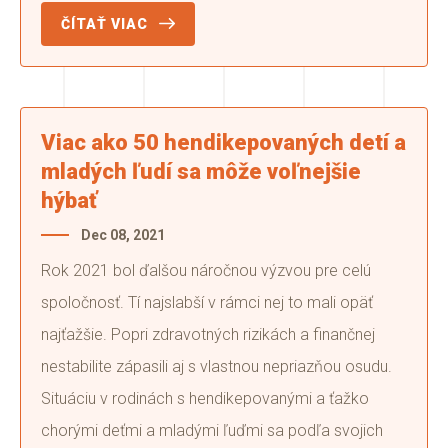
ČÍTAŤ VIAC
Viac ako 50 hendikepovaných detí a
mladých ľudí sa môže voľnejšie
hýbať
Dec 08, 2021
Rok 2021 bol ďalšou náročnou výzvou pre celú
spoločnosť. Tí najslabší v rámci nej to mali opäť
najťažšie. Popri zdravotných rizikách a finančnej
nestabilite zápasili aj s vlastnou nepriazňou osudu.
Situáciu v rodinách s hendikepovanými a ťažko
chorými deťmi a mladými ľuďmi sa podľa svojich