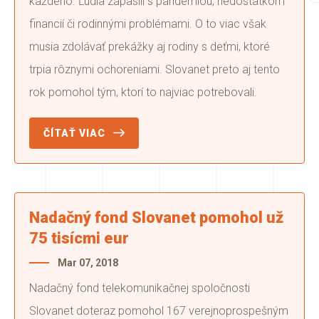
každého. Ľudia zápasili s pandémiou, nedostatkom
financií či rodinnými problémami. O to viac však
musia zdolávať prekážky aj rodiny s deťmi, ktoré
trpia rôznymi ochoreniami. Slovanet preto aj tento
rok pomohol tým, ktorí to najviac potrebovali.
ČÍTAŤ VIAC
Nadačný fond Slovanet pomohol už
75 tisícmi eur
Mar 07, 2018
Nadačný fond telekomunikačnej spoločnosti
Slovanet doteraz pomohol 167 verejnoprospešným