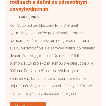
rodinách s deťmi so zdravotným
znevýhodnením
Feb 16, 2026
Rok 2025 bol pre Nadačný fond Slovanet
výnimočný – nie len že pokračoval v pomoci
rodinám s deťmi s detskou mozgovou obrnou a
svalovou dystrofiou, ale zároveň vstúpil do druhého
desaťročia svojej činnosti. Od roku 2015 fond
pomohol 729 projektom sumou presahujúcou 314
000 eur. Za týmito číslami sa však skrývajú
konkrétne príbehy – príbehy rodín, ktoré denne
bojujú s náročnými diagnózami, príbehy detí, ktoré
sa nevzdávajú a snažia sa splniť svoj sen.